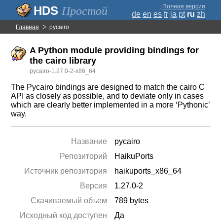
;
Полная версия
Простой
de
en
es
fr
ja
pt
ru
zh
Главная
pycairo
A Python module providing bindings for
the cairo library
pycairo-1.27.0-2-x86_64
The Pycairo bindings are designed to match the cairo C
API as closely as possible, and to deviate only in cases
which are clearly better implemented in a more ‘Pythonic’
way.
Название
pycairo
Репозиторий
HaikuPorts
Источник репозитория
haikuports_x86_64
Версия
1.27.0-2
Скачиваемый объем
789 bytes
Исходный код доступен
Да