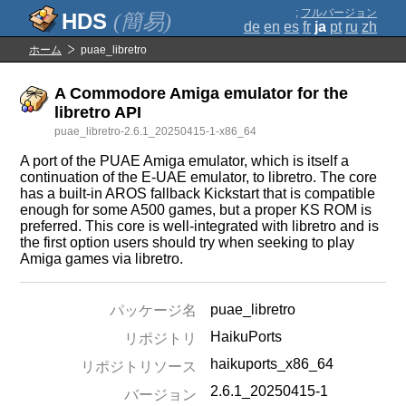
;
フルバージョン
(簡易)
de
en
es
fr
ja
pt
ru
zh
ホーム
puae_libretro
A Commodore Amiga emulator for the
libretro API
puae_libretro-2.6.1_20250415-1-x86_64
A port of the PUAE Amiga emulator, which is itself a
continuation of the E-UAE emulator, to libretro. The core
has a built-in AROS fallback Kickstart that is compatible
enough for some A500 games, but a proper KS ROM is
preferred. This core is well-integrated with libretro and is
the first option users should try when seeking to play
Amiga games via libretro.
puae_libretro
パッケージ名
HaikuPorts
リポジトリ
haikuports_x86_64
リポジトリソース
2.6.1_20250415-1
バージョン