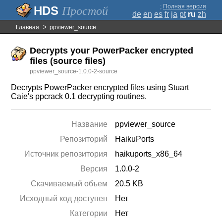
;
Полная версия
Простой
de
en
es
fr
ja
pt
ru
zh
Главная
ppviewer_source
Decrypts your PowerPacker encrypted
files (source files)
ppviewer_source-1.0.0-2-source
Decrypts PowerPacker encrypted files using Stuart
Caie's ppcrack 0.1 decrypting routines.
Название
ppviewer_source
Репозиторий
HaikuPorts
Источник репозитория
haikuports_x86_64
Версия
1.0.0-2
Скачиваемый объем
20.5 KB
Исходный код доступен
Нет
Категории
Нет