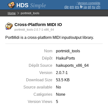
;
Version complète
Simple
de
en
es
fr
ja
pt
ru
zh
Home
portmidi_tools
Cross-Platform MIDI IO
portmidi_tools-2.0.7-1-x86_64
PortMidi is a cross-platform MIDI input/output library.
Nom
portmidi_tools
Dépôt
HaikuPorts
Dépôt Source
haikuports_x86_64
Version
2.0.7-1
Download Size
53.5 KB
Source available
No
Catégories
None
Version Views
5