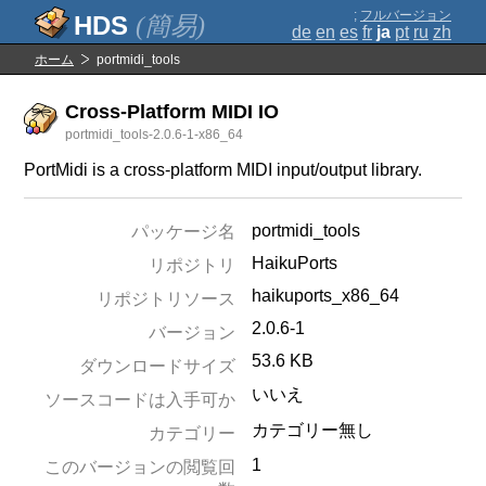
;
フルバージョン
(簡易)
de
en
es
fr
ja
pt
ru
zh
ホーム
portmidi_tools
Cross-Platform MIDI IO
portmidi_tools-2.0.6-1-x86_64
PortMidi is a cross-platform MIDI input/output library.
portmidi_tools
パッケージ名
HaikuPorts
リポジトリ
haikuports_x86_64
リポジトリソース
2.0.6-1
バージョン
53.6 KB
ダウンロードサイズ
いいえ
ソースコードは入手可か
カテゴリー無し
カテゴリー
1
このバージョンの閲覧回