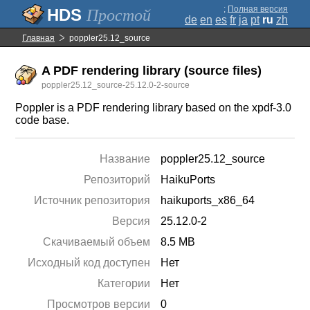
;
Полная версия
Простой
de
en
es
fr
ja
pt
ru
zh
Главная
poppler25.12_source
A PDF rendering library (source files)
poppler25.12_source-25.12.0-2-source
Poppler is a PDF rendering library based on the xpdf-3.0
code base.
Название
poppler25.12_source
Репозиторий
HaikuPorts
Источник репозитория
haikuports_x86_64
Версия
25.12.0-2
Скачиваемый объем
8.5 MB
Исходный код доступен
Нет
Категории
Нет
Просмотров версии
0