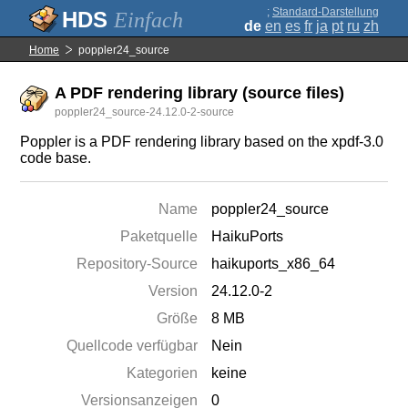
;
Standard-Darstellung
Einfach
de
en
es
fr
ja
pt
ru
zh
Home
poppler24_source
A PDF rendering library (source files)
poppler24_source-24.12.0-2-source
Poppler is a PDF rendering library based on the xpdf-3.0
code base.
Name
poppler24_source
Paketquelle
HaikuPorts
Repository-Source
haikuports_x86_64
Version
24.12.0-2
Größe
8 MB
Quellcode verfügbar
Nein
Kategorien
keine
Versionsanzeigen
0