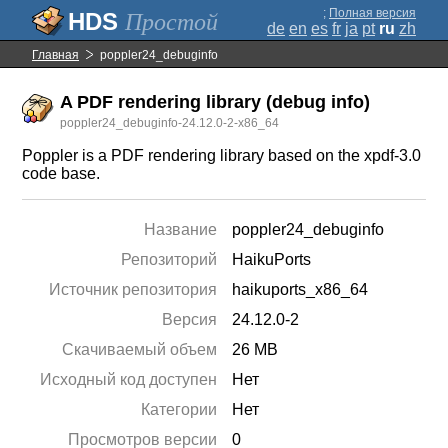
;
Полная версия
Простой
de
en
es
fr
ja
pt
ru
zh
Главная
poppler24_debuginfo
A PDF rendering library (debug info)
poppler24_debuginfo-24.12.0-2-x86_64
Poppler is a PDF rendering library based on the xpdf-3.0
code base.
Название
poppler24_debuginfo
Репозиторий
HaikuPorts
Источник репозитория
haikuports_x86_64
Версия
24.12.0-2
Скачиваемый объем
26 MB
Исходный код доступен
Нет
Категории
Нет
Просмотров версии
0