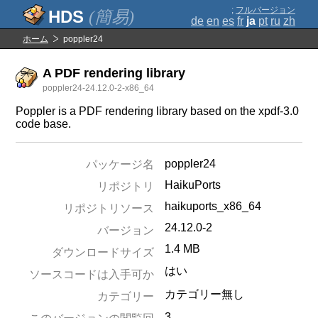
;
フルバージョン
(簡易)
de
en
es
fr
ja
pt
ru
zh
ホーム
poppler24
A PDF rendering library
poppler24-24.12.0-2-x86_64
Poppler is a PDF rendering library based on the xpdf-3.0
code base.
poppler24
パッケージ名
HaikuPorts
リポジトリ
haikuports_x86_64
リポジトリソース
24.12.0-2
バージョン
1.4 MB
ダウンロードサイズ
はい
ソースコードは入手可か
カテゴリー無し
カテゴリー
3