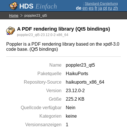
;
Standard-Darstellung
Einfach
de
en
es
fr
ja
pt
ru
zh
Home
poppler23_qt5
A PDF rendering library (Qt5 bindings)
poppler23_qt5-23.12.0-2-x86_64
Poppler is a PDF rendering library based on the xpdf-3.0
code base. (Qt5 bindings)
Name
poppler23_qt5
Paketquelle
HaikuPorts
Repository-Source
haikuports_x86_64
Version
23.12.0-2
Größe
225.2 KB
Quellcode verfügbar
Nein
Kategorien
keine
Versionsanzeigen
1