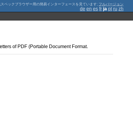
;
フルバージョン
de
en
es
fr
ja
pt
ru
zh
 letters of PDF (Portable Document Format.