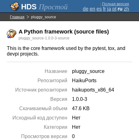
;
Полная версия
Простой
de
en
es
fr
ja
pt
ru
zh
Главная
pluggy_source
A Python framework (source files)
pluggy_source-1.0.0-3-source
This is the core framework used by the pytest, tox, and
devpi projects.
Название
pluggy_source
Репозиторий
HaikuPorts
Источник репозитория
haikuports_x86_64
Версия
1.0.0-3
Скачиваемый объем
47.6 KB
Исходный код доступен
Нет
Категории
Нет
Просмотров версии
0