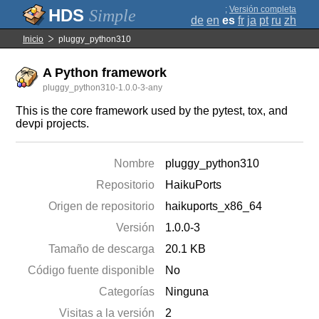
;
Versión completa
Simple
de
en
es
fr
ja
pt
ru
zh
Inicio
pluggy_python310
A Python framework
pluggy_python310-1.0.0-3-any
This is the core framework used by the pytest, tox, and
devpi projects.
Nombre
pluggy_python310
Repositorio
HaikuPorts
Origen de repositorio
haikuports_x86_64
Versión
1.0.0-3
Tamaño de descarga
20.1 KB
Código fuente disponible
No
Categorías
Ninguna
Visitas a la versión
2