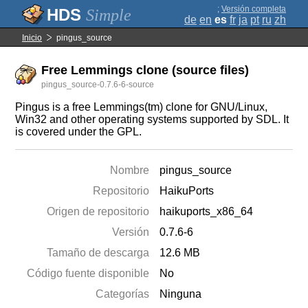
;
Versión completa
Simple
de
en
es
fr
ja
pt
ru
zh
Inicio
pingus_source
Free Lemmings clone (source files)
pingus_source-0.7.6-6-source
Pingus is a free Lemmings(tm) clone for GNU/Linux,
Win32 and other operating systems supported by SDL. It
is covered under the GPL.
Nombre
pingus_source
Repositorio
HaikuPorts
Origen de repositorio
haikuports_x86_64
Versión
0.7.6-6
Tamaño de descarga
12.6 MB
Código fuente disponible
No
Categorías
Ninguna