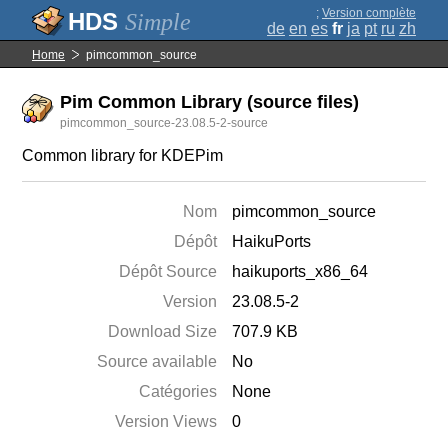
;
Version complète
Simple
de
en
es
fr
ja
pt
ru
zh
Home
pimcommon_source
Pim Common Library (source files)
pimcommon_source-23.08.5-2-source
Common library for KDEPim
Nom
pimcommon_source
Dépôt
HaikuPorts
Dépôt Source
haikuports_x86_64
Version
23.08.5-2
Download Size
707.9 KB
Source available
No
Catégories
None
Version Views
0