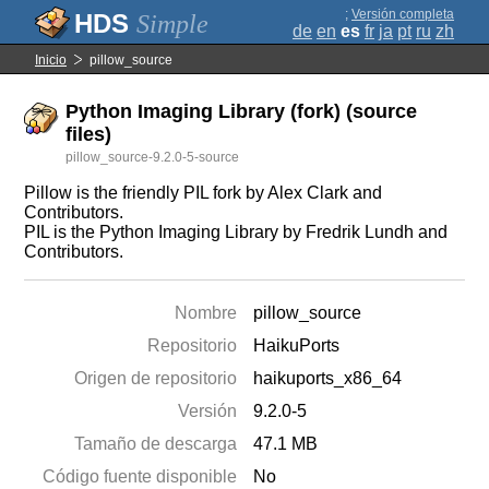
;
Versión completa
Simple
de
en
es
fr
ja
pt
ru
zh
Inicio
pillow_source
Python Imaging Library (fork) (source
files)
pillow_source-9.2.0-5-source
Pillow is the friendly PIL fork by Alex Clark and
Contributors.
PIL is the Python Imaging Library by Fredrik Lundh and
Contributors.
Nombre
pillow_source
Repositorio
HaikuPorts
Origen de repositorio
haikuports_x86_64
Versión
9.2.0-5
Tamaño de descarga
47.1 MB
Código fuente disponible
No