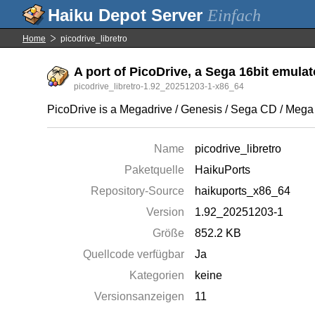
Einfach
Home
picodrive_libretro
A port of PicoDrive, a Sega 16bit emulato
picodrive_libretro-1.92_20251203-1-x86_64
PicoDrive is a Megadrive / Genesis / Sega CD / Mega
Name
picodrive_libretro
Paketquelle
HaikuPorts
Repository-Source
haikuports_x86_64
Version
1.92_20251203-1
Größe
852.2 KB
Quellcode verfügbar
Ja
Kategorien
keine
Versionsanzeigen
11