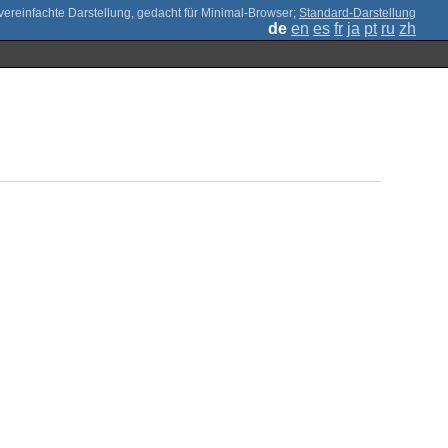
;
Standard-Darstellung
de
en
es
fr
ja
pt
ru
zh