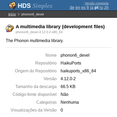
;
Versão completa
Simples
de
en
es
fr
ja
pt
ru
zh
Início
phonon6_devel
A multimedia library (development files)
phonon6_devel-4.12.0-2-x86_64
The Phonon multimedia library.
Nome
phonon6_devel
Repositório
HaikuPorts
Origem do Repositório
haikuports_x86_64
Versão
4.12.0-2
Tamanho da descarga
66.5 KB
Código-fonte disponível
Não
Categorias
Nenhuma
Visualizações da Versão
0