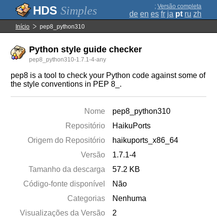
;
Versão completa
Simples
de
en
es
fr
ja
pt
ru
zh
Início
pep8_python310
Python style guide checker
pep8_python310-1.7.1-4-any
pep8 is a tool to check your Python code against some of
the style conventions in PEP 8_.
Nome
pep8_python310
Repositório
HaikuPorts
Origem do Repositório
haikuports_x86_64
Versão
1.7.1-4
Tamanho da descarga
57.2 KB
Código-fonte disponível
Não
Categorias
Nenhuma
Visualizações da Versão
2