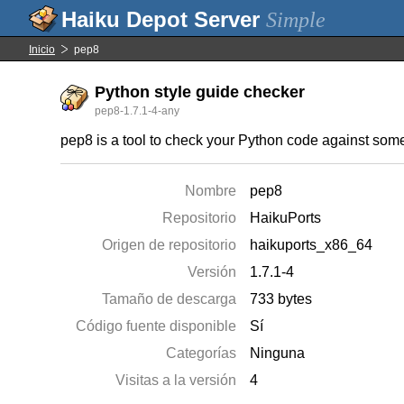
Simple
Inicio
pep8
Python style guide checker
pep8-1.7.1-4-any
pep8 is a tool to check your Python code against some
Nombre
pep8
Repositorio
HaikuPorts
Origen de repositorio
haikuports_x86_64
Versión
1.7.1-4
Tamaño de descarga
733 bytes
Código fuente disponible
Sí
Categorías
Ninguna
Visitas a la versión
4