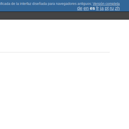
;
Versión completa
de
en
es
fr
ja
pt
ru
zh