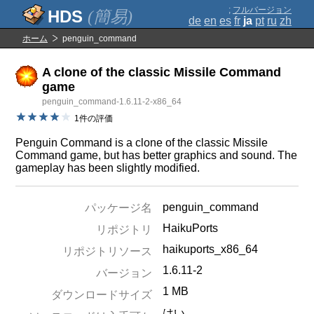
;
フルバージョン
(簡易)
de
en
es
fr
ja
pt
ru
zh
ホーム
penguin_command
A clone of the classic Missile Command
game
penguin_command-1.6.11-2-x86_64
1件の評価
Penguin Command is a clone of the classic Missile
Command game, but has better graphics and sound. The
gameplay has been slightly modified.
penguin_command
パッケージ名
HaikuPorts
リポジトリ
haikuports_x86_64
リポジトリソース
1.6.11-2
バージョン
1 MB
ダウンロードサイズ
はい