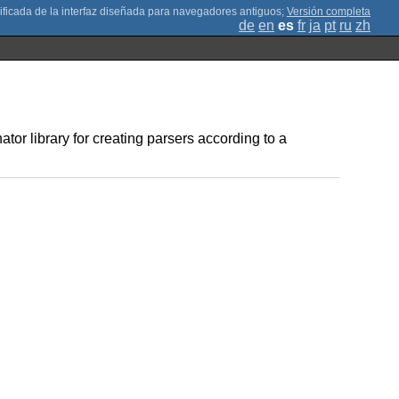
;
Versión completa
de
en
es
fr
ja
pt
ru
zh
 library for creating parsers according to a