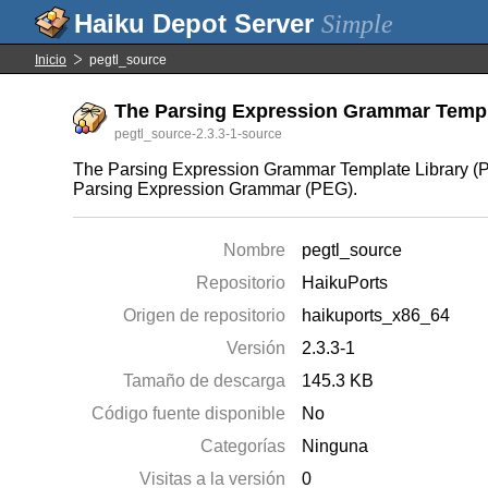
Simple
Inicio
pegtl_source
The Parsing Expression Grammar Templat
pegtl_source-2.3.3-1-source
The Parsing Expression Grammar Template Library (PE
Parsing Expression Grammar (PEG).
Nombre
pegtl_source
Repositorio
HaikuPorts
Origen de repositorio
haikuports_x86_64
Versión
2.3.3-1
Tamaño de descarga
145.3 KB
Código fuente disponible
No
Categorías
Ninguna
Visitas a la versión
0