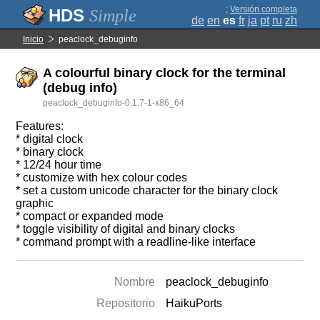
;
Versión completa
Simple
de
en
es
fr
ja
pt
ru
zh
Inicio
peaclock_debuginfo
A colourful binary clock for the terminal
(debug info)
peaclock_debuginfo-0.1.7-1-x86_64
Features:
* digital clock
* binary clock
* 12/24 hour time
* customize with hex colour codes
* set a custom unicode character for the binary clock
graphic
* compact or expanded mode
* toggle visibility of digital and binary clocks
* command prompt with a readline-like interface
Nombre
peaclock_debuginfo
Repositorio
HaikuPorts