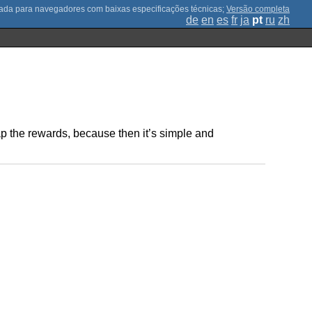
;
Versão completa
de
en
es
fr
ja
pt
ru
zh
eap the rewards, because then it’s simple and