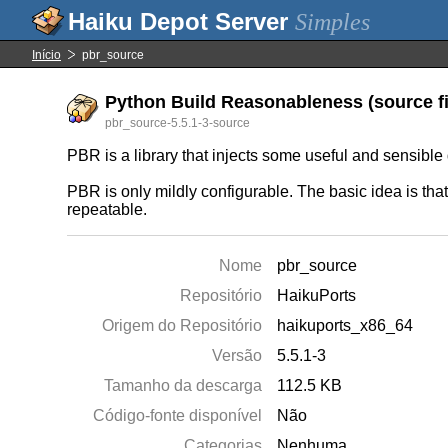
Simples
Início
pbr_source
Python Build Reasonableness (source fi
pbr_source-5.5.1-3-source
PBR is a library that injects some useful and sensible 
PBR is only mildly configurable. The basic idea is tha
repeatable.
Nome
pbr_source
Repositório
HaikuPorts
Origem do Repositório
haikuports_x86_64
Versão
5.5.1-3
Tamanho da descarga
112.5 KB
Código-fonte disponível
Não
Categorias
Nenhuma