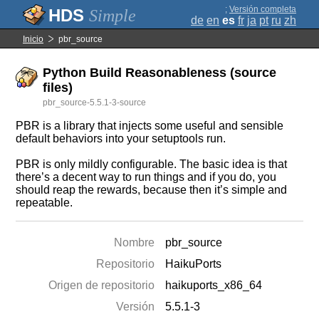
;
Versión completa
Simple
de
en
es
fr
ja
pt
ru
zh
Inicio
pbr_source
Python Build Reasonableness (source
files)
pbr_source-5.5.1-3-source
PBR is a library that injects some useful and sensible
default behaviors into your setuptools run.
PBR is only mildly configurable. The basic idea is that
there’s a decent way to run things and if you do, you
should reap the rewards, because then it’s simple and
repeatable.
Nombre
pbr_source
Repositorio
HaikuPorts
Origen de repositorio
haikuports_x86_64
Versión
5.5.1-3