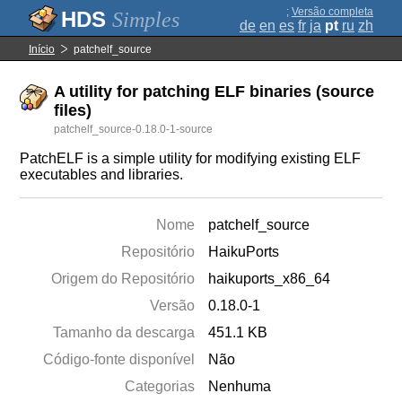
;
Versão completa
Simples
de
en
es
fr
ja
pt
ru
zh
Início
patchelf_source
A utility for patching ELF binaries (source
files)
patchelf_source-0.18.0-1-source
PatchELF is a simple utility for modifying existing ELF
executables and libraries.
Nome
patchelf_source
Repositório
HaikuPorts
Origem do Repositório
haikuports_x86_64
Versão
0.18.0-1
Tamanho da descarga
451.1 KB
Código-fonte disponível
Não
Categorias
Nenhuma