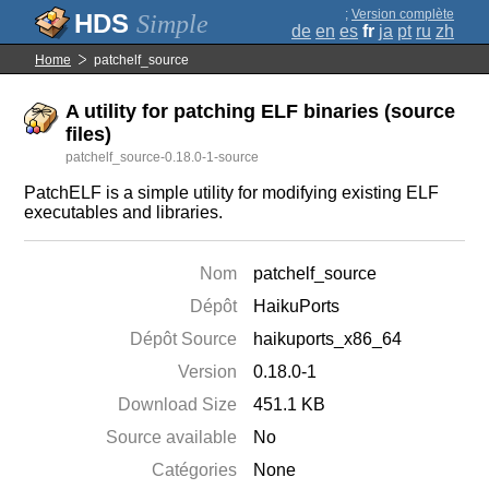
;
Version complète
Simple
de
en
es
fr
ja
pt
ru
zh
Home
patchelf_source
A utility for patching ELF binaries (source
files)
patchelf_source-0.18.0-1-source
PatchELF is a simple utility for modifying existing ELF
executables and libraries.
Nom
patchelf_source
Dépôt
HaikuPorts
Dépôt Source
haikuports_x86_64
Version
0.18.0-1
Download Size
451.1 KB
Source available
No
Catégories
None