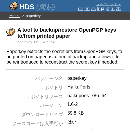
;
フルバージョン
(簡易)
de
en
es
fr
ja
pt
ru
zh
ホーム
paperkey
A tool to backup/restore OpenPGP keys
to/from printed paper
paperkey-1.6-2-x86_64
Paperkey extracts the secret bits from OpenPGP keys, to
be printed on paper as a form of backup and allows it to
be reintroduced to reconstruct the secret key if needed.
paperkey
パッケージ名
HaikuPorts
リポジトリ
haikuports_x86_64
リポジトリソース
1.6-2
バージョン
39.8 KB
ダウンロードサイズ
はい
ソースコードは入手可か