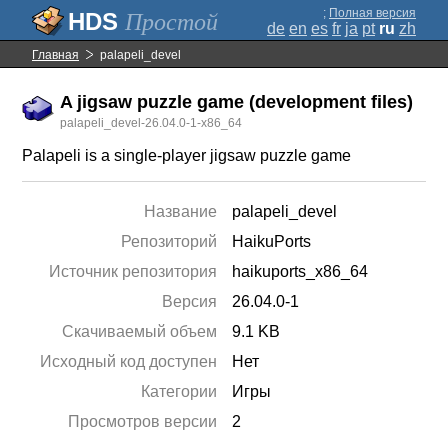
;
Полная версия
Простой
de
en
es
fr
ja
pt
ru
zh
Главная
palapeli_devel
A jigsaw puzzle game (development files)
palapeli_devel-26.04.0-1-x86_64
Palapeli is a single-player jigsaw puzzle game
Название
palapeli_devel
Репозиторий
HaikuPorts
Источник репозитория
haikuports_x86_64
Версия
26.04.0-1
Скачиваемый объем
9.1 KB
Исходный код доступен
Нет
Категории
Игры
Просмотров версии
2