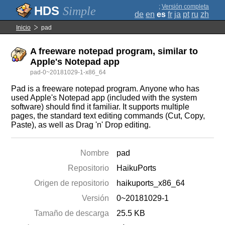
;
Versión completa
Simple
de
en
es
fr
ja
pt
ru
zh
Inicio
pad
A freeware notepad program, similar to
Apple's Notepad app
pad-0~20181029-1-x86_64
Pad is a freeware notepad program. Anyone who has
used Apple's Notepad app (included with the system
software) should find it familiar. It supports multiple
pages, the standard text editing commands (Cut, Copy,
Paste), as well as Drag 'n' Drop editing.
Nombre
pad
Repositorio
HaikuPorts
Origen de repositorio
haikuports_x86_64
Versión
0~20181029-1
Tamaño de descarga
25.5 KB