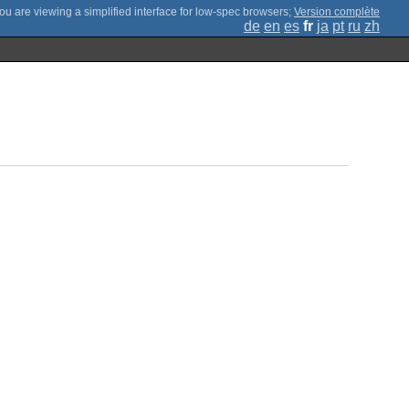
;
Version complète
de
en
es
fr
ja
pt
ru
zh