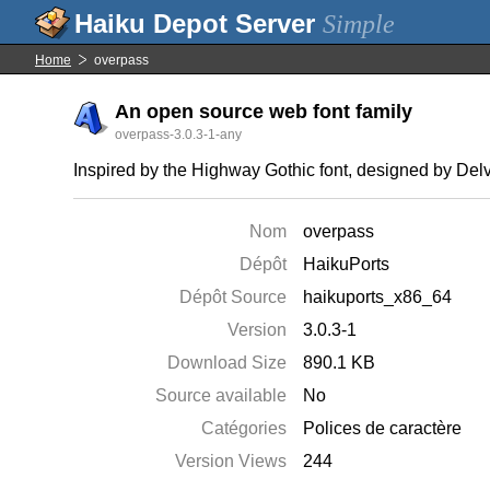
Simple
Home
overpass
An open source web font family
overpass-3.0.3-1-any
Inspired by the Highway Gothic font, designed by Del
Nom
overpass
Dépôt
HaikuPorts
Dépôt Source
haikuports_x86_64
Version
3.0.3-1
Download Size
890.1 KB
Source available
No
Catégories
Polices de caractère
Version Views
244