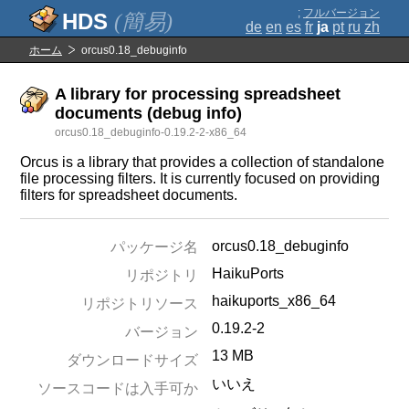
;
フルバージョン
(簡易)
de
en
es
fr
ja
pt
ru
zh
ホーム
orcus0.18_debuginfo
A library for processing spreadsheet
documents (debug info)
orcus0.18_debuginfo-0.19.2-2-x86_64
Orcus is a library that provides a collection of standalone
file processing filters. It is currently focused on providing
filters for spreadsheet documents.
orcus0.18_debuginfo
パッケージ名
HaikuPorts
リポジトリ
haikuports_x86_64
リポジトリソース
0.19.2-2
バージョン
13 MB
ダウンロードサイズ
いいえ
ソースコードは入手可か