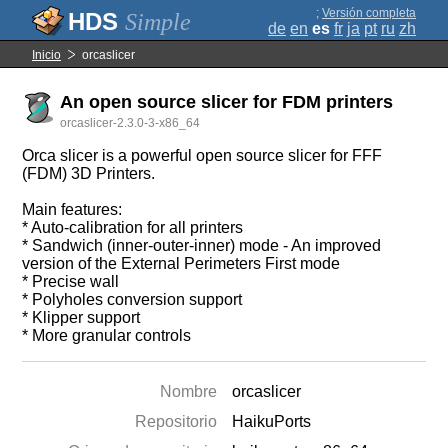
;
Versión completa
Simple
de
en
es
fr
ja
pt
ru
zh
Inicio
orcaslicer
An open source slicer for FDM printers
orcaslicer-2.3.0-3-x86_64
Orca slicer is a powerful open source slicer for FFF
(FDM) 3D Printers.
Main features:
* Auto-calibration for all printers
* Sandwich (inner-outer-inner) mode - An improved
version of the External Perimeters First mode
* Precise wall
* Polyholes conversion support
* Klipper support
* More granular controls
Nombre
orcaslicer
Repositorio
HaikuPorts