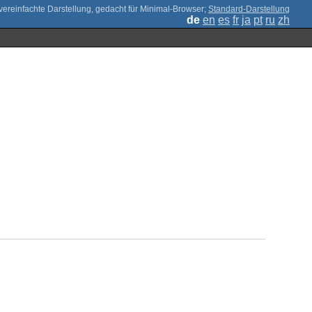
;
Standard-Darstellung
de
en
es
fr
ja
pt
ru
zh