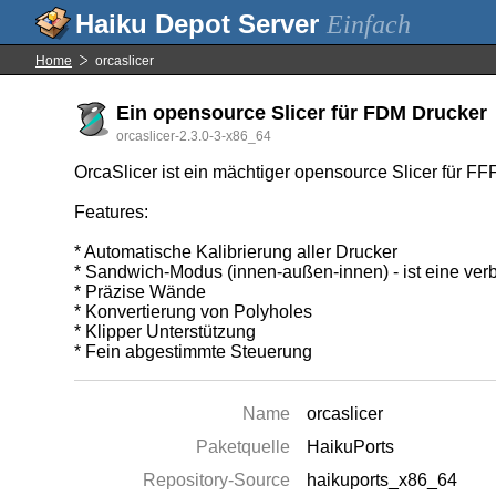
Einfach
Home
orcaslicer
Ein opensource Slicer für FDM Drucker
orcaslicer-2.3.0-3-x86_64
OrcaSlicer ist ein mächtiger opensource Slicer für F
Features:
* Automatische Kalibrierung aller Drucker
* Sandwich-Modus (innen-außen-innen) - ist eine verb
* Präzise Wände
* Konvertierung von Polyholes
* Klipper Unterstützung
* Fein abgestimmte Steuerung
Name
orcaslicer
Paketquelle
HaikuPorts
Repository-Source
haikuports_x86_64