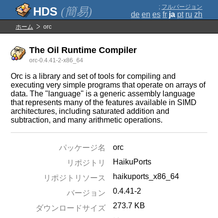
;
フルバージョン
(簡易)
de
en
es
fr
ja
pt
ru
zh
ホーム
orc
The Oil Runtime Compiler
orc-0.4.41-2-x86_64
Orc is a library and set of tools for compiling and
executing very simple programs that operate on arrays of
data. The "language" is a generic assembly language
that represents many of the features available in SIMD
architectures, including saturated addition and
subtraction, and many arithmetic operations.
orc
パッケージ名
HaikuPorts
リポジトリ
haikuports_x86_64
リポジトリソース
0.4.41-2
バージョン
273.7 KB
ダウンロードサイズ