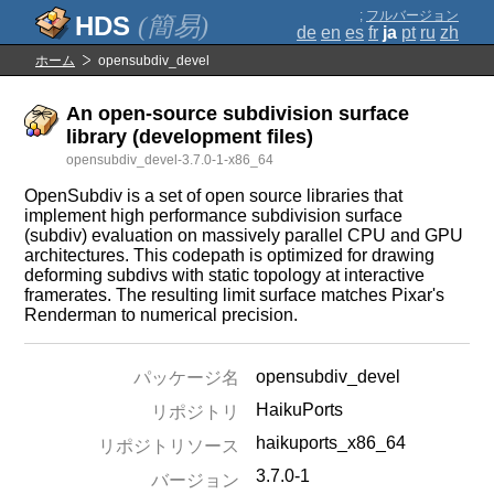
;
フルバージョン
(簡易)
de
en
es
fr
ja
pt
ru
zh
ホーム
opensubdiv_devel
An open-source subdivision surface
library (development files)
opensubdiv_devel-3.7.0-1-x86_64
OpenSubdiv is a set of open source libraries that
implement high performance subdivision surface
(subdiv) evaluation on massively parallel CPU and GPU
architectures. This codepath is optimized for drawing
deforming subdivs with static topology at interactive
framerates. The resulting limit surface matches Pixar's
Renderman to numerical precision.
opensubdiv_devel
パッケージ名
HaikuPorts
リポジトリ
haikuports_x86_64
リポジトリソース
3.7.0-1
バージョン