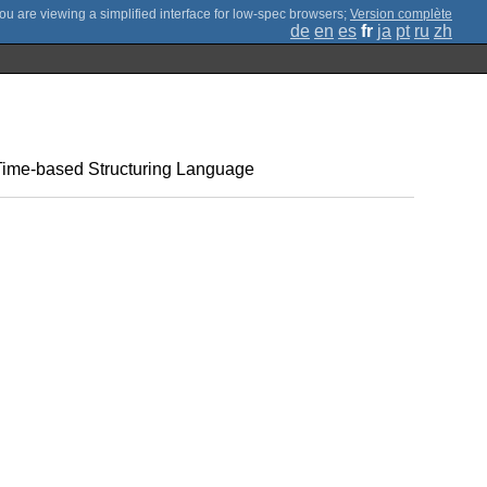
;
Version complète
de
en
es
fr
ja
pt
ru
zh
/Time-based Structuring Language