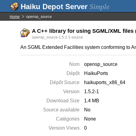
Simple
Home
opensp_source
A C++ library for using SGML/XML files (
opensp_source-1.5.2-1-source
An SGML Extended Facilities system conforming to A
Nom
opensp_source
Dépôt
HaikuPorts
Dépôt Source
haikuports_x86_64
Version
1.5.2-1
Download Size
1.4 MB
Source available
No
Catégories
None
Version Views
0