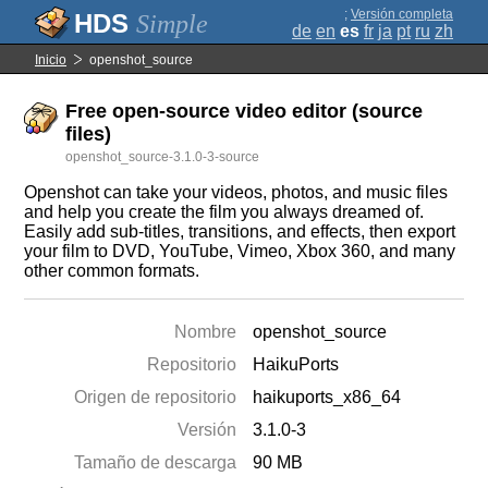
;
Versión completa
Simple
de
en
es
fr
ja
pt
ru
zh
Inicio
openshot_source
Free open-source video editor (source
files)
openshot_source-3.1.0-3-source
Openshot can take your videos, photos, and music files
and help you create the film you always dreamed of.
Easily add sub-titles, transitions, and effects, then export
your film to DVD, YouTube, Vimeo, Xbox 360, and many
other common formats.
Nombre
openshot_source
Repositorio
HaikuPorts
Origen de repositorio
haikuports_x86_64
Versión
3.1.0-3
Tamaño de descarga
90 MB