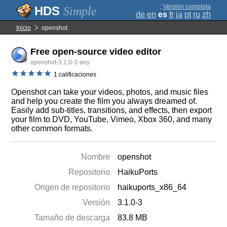
;
Versión completa
Simple
de
en
es
fr
ja
pt
ru
zh
Inicio
openshot
Free open-source video editor
openshot-3.1.0-3-any
1 calificaciones
Openshot can take your videos, photos, and music files
and help you create the film you always dreamed of.
Easily add sub-titles, transitions, and effects, then export
your film to DVD, YouTube, Vimeo, Xbox 360, and many
other common formats.
Nombre
openshot
Repositorio
HaikuPorts
Origen de repositorio
haikuports_x86_64
Versión
3.1.0-3
Tamaño de descarga
83.8 MB