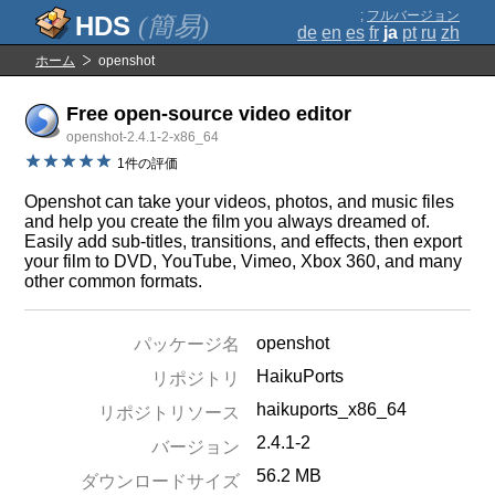
;
フルバージョン
(簡易)
de
en
es
fr
ja
pt
ru
zh
ホーム
openshot
Free open-source video editor
openshot-2.4.1-2-x86_64
1件の評価
Openshot can take your videos, photos, and music files
and help you create the film you always dreamed of.
Easily add sub-titles, transitions, and effects, then export
your film to DVD, YouTube, Vimeo, Xbox 360, and many
other common formats.
openshot
パッケージ名
HaikuPorts
リポジトリ
haikuports_x86_64
リポジトリソース
2.4.1-2
バージョン
56.2 MB
ダウンロードサイズ