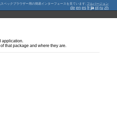
;
フルバージョン
de
en
es
fr
ja
pt
ru
zh
d application.
rt of that package and where they are.