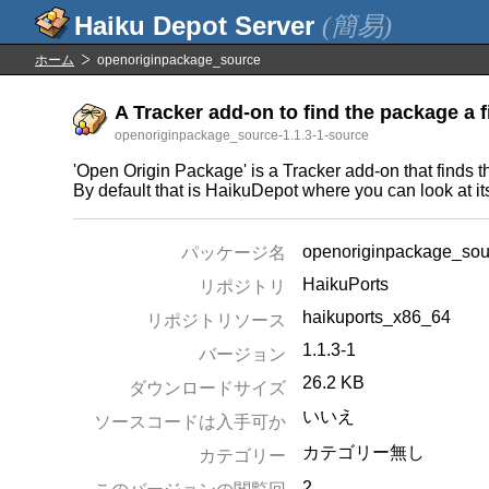
(簡易)
ホーム
openoriginpackage_source
A Tracker add-on to find the package a fi
openoriginpackage_source-1.1.3-1-source
'Open Origin Package' is a Tracker add-on that finds th
By default that is HaikuDepot where you can look at its
openoriginpackage_sou
パッケージ名
HaikuPorts
リポジトリ
haikuports_x86_64
リポジトリソース
1.1.3-1
バージョン
26.2 KB
ダウンロードサイズ
いいえ
ソースコードは入手可か
カテゴリー無し
カテゴリー
2