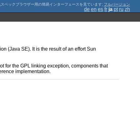
;
フルバージョン
de
en
es
fr
ja
pt
ru
zh
(Java SE). It is the result of an effort Sun
t for the GPL linking exception, components that
eference implementation.