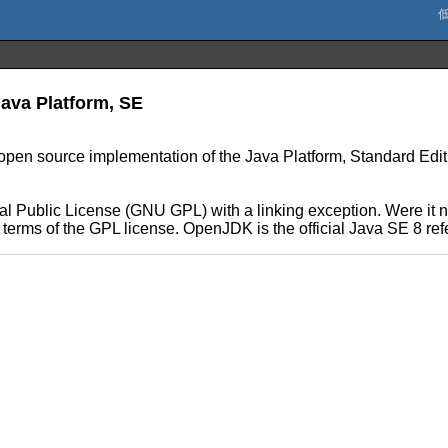
ava Platform, SE
n source implementation of the Java Platform, Standard Edition 
 Public License (GNU GPL) with a linking exception. Were it no
he terms of the GPL license. OpenJDK is the official Java SE 8 r