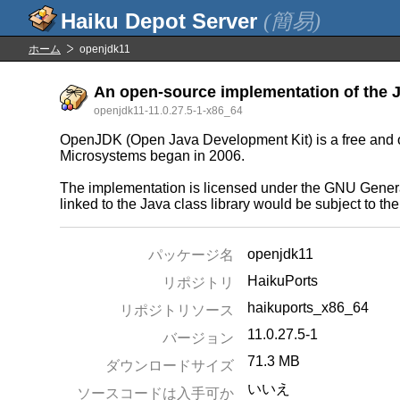
(簡易)
ホーム
openjdk11
An open-source implementation of the J
openjdk11-11.0.27.5-1-x86_64
OpenJDK (Open Java Development Kit) is a free and ope
Microsystems began in 2006.
The implementation is licensed under the GNU General
linked to the Java class library would be subject to t
openjdk11
パッケージ名
HaikuPorts
リポジトリ
haikuports_x86_64
リポジトリソース
11.0.27.5-1
バージョン
71.3 MB
ダウンロードサイズ
いいえ
ソースコードは入手可か