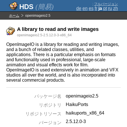
;
フルバージョン
(簡易)
de
en
es
fr
ja
pt
ru
zh
ホーム
openimageio2.5
A library to read and write images
openimageio2.5-2.5.12.0-3-x86_64
OpenImageIO is a library for reading and writing images,
and a bunch of related classes, utilities, and
applications. There is a particular emphasis on formats
and functionality used in professional, large-scale
animation and visual effects work for film.
OpenImageIO is used extensively in animation and VFX
studios all over the world, and is also incorporated into
several commercial products.
openimageio2.5
パッケージ名
HaikuPorts
リポジトリ
haikuports_x86_64
リポジトリソース
2.5.12.0-3
バージョン