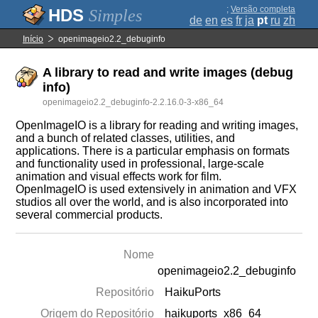
;
Versão completa
Simples
de
en
es
fr
ja
pt
ru
zh
Início
openimageio2.2_debuginfo
A library to read and write images (debug
info)
openimageio2.2_debuginfo-2.2.16.0-3-x86_64
OpenImageIO is a library for reading and writing images,
and a bunch of related classes, utilities, and
applications. There is a particular emphasis on formats
and functionality used in professional, large-scale
animation and visual effects work for film.
OpenImageIO is used extensively in animation and VFX
studios all over the world, and is also incorporated into
several commercial products.
Nome
openimageio2.2_debuginfo
Repositório
HaikuPorts
Origem do Repositório
haikuports_x86_64