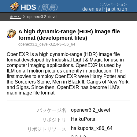
;
フルバージョン
(簡易)
de
en
es
fr
ja
pt
ru
zh
ホーム
openexr3.2_devel
A high dynamic-range (HDR) image file
format (development files)
openexr3.2_devel-3.2.4-3-x86_64
OpenEXR is a high dynamic-range (HDR) image file
format developed by Industrial Light & Magic for use in
computer imaging applications. OpenEXR is used by
ILM on all motion pictures currently in production. The
first movies to employ OpenEXR were Harry Potter and
the Sorcerers Stone, Men in Black II, Gangs of New York,
and Signs. Since then, OpenEXR has become ILM's
main image file format.
openexr3.2_devel
パッケージ名
HaikuPorts
リポジトリ
haikuports_x86_64
リポジトリソース