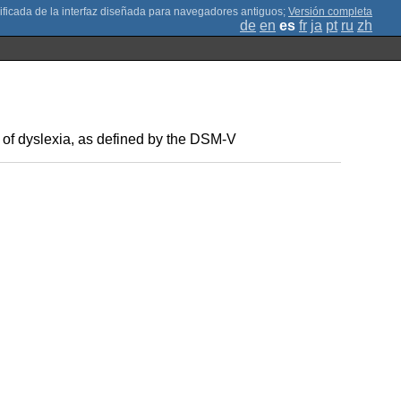
;
Versión completa
de
en
es
fr
ja
pt
ru
zh
 of dyslexia, as defined by the DSM-V