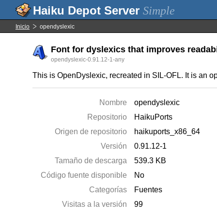
Simple
Inicio
opendyslexic
Font for dyslexics that improves readabi
opendyslexic-0.91.12-1-any
This is OpenDyslexic, recreated in SIL-OFL. It is an 
Nombre
opendyslexic
Repositorio
HaikuPorts
Origen de repositorio
haikuports_x86_64
Versión
0.91.12-1
Tamaño de descarga
539.3 KB
Código fuente disponible
No
Categorías
Fuentes
Visitas a la versión
99