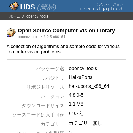
;
フルバージョン
(簡易)
de
en
es
fr
ja
pt
ru
zh
ホーム
opencv_tools
Open Source Computer Vision Library
opencv_tools-4.8.0-5-x86_64
A collection of algorithms and sample code for various
computer vision problems.
opencv_tools
パッケージ名
HaikuPorts
リポジトリ
haikuports_x86_64
リポジトリソース
4.8.0-5
バージョン
1.1 MB
ダウンロードサイズ
いいえ
ソースコードは入手可か
カテゴリー無し
カテゴリー
5