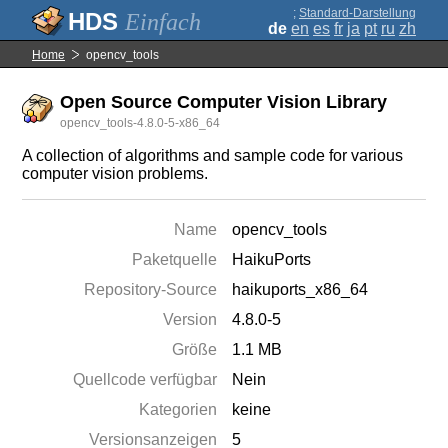
;
Standard-Darstellung
Einfach
de
en
es
fr
ja
pt
ru
zh
Home
opencv_tools
Open Source Computer Vision Library
opencv_tools-4.8.0-5-x86_64
A collection of algorithms and sample code for various
computer vision problems.
Name
opencv_tools
Paketquelle
HaikuPorts
Repository-Source
haikuports_x86_64
Version
4.8.0-5
Größe
1.1 MB
Quellcode verfügbar
Nein
Kategorien
keine
Versionsanzeigen
5