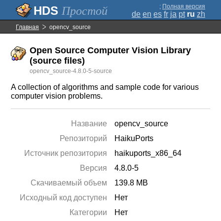
;
Полная версия
Простой
de
en
es
fr
ja
pt
ru
zh
Главная
opencv_source
Open Source Computer Vision Library
(source files)
opencv_source-4.8.0-5-source
A collection of algorithms and sample code for various
computer vision problems.
Название
opencv_source
Репозиторий
HaikuPorts
Источник репозитория
haikuports_x86_64
Версия
4.8.0-5
Скачиваемый объем
139.8 MB
Исходный код доступен
Нет
Категории
Нет