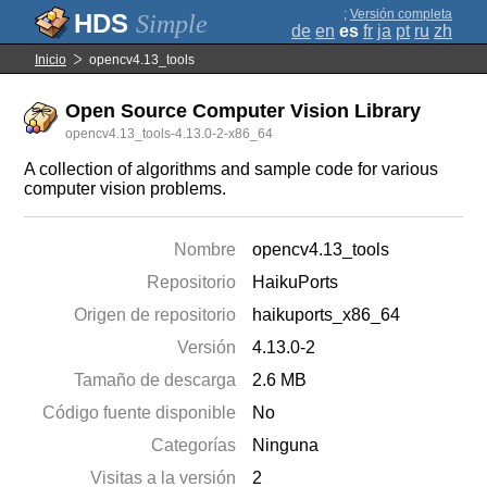
;
Versión completa
Simple
de
en
es
fr
ja
pt
ru
zh
Inicio
opencv4.13_tools
Open Source Computer Vision Library
opencv4.13_tools-4.13.0-2-x86_64
A collection of algorithms and sample code for various
computer vision problems.
Nombre
opencv4.13_tools
Repositorio
HaikuPorts
Origen de repositorio
haikuports_x86_64
Versión
4.13.0-2
Tamaño de descarga
2.6 MB
Código fuente disponible
No
Categorías
Ninguna
Visitas a la versión
2